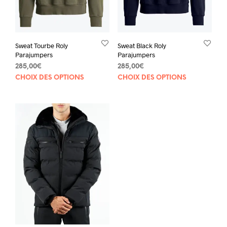
Sweat Tourbe Roly
Sweat Black Roly
Parajumpers
Parajumpers
285,00
€
285,00
€
Ce
Ce
CHOIX DES OPTIONS
CHOIX DES OPTIONS
produit
prod
a
a
plusieurs
plus
variations.
varia
Les
Les
options
opti
peuvent
peuv
être
être
choisies
choi
sur
sur
la
la
page
pag
du
du
produit
prod