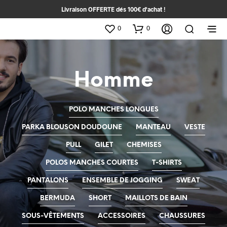
Livraison OFFERTE dés 100€ d'achat !
0
0
Homme
POLO MANCHES LONGUES
PARKA BLOUSON DOUDOUNE
MANTEAU
VESTE
PULL
GILET
CHEMISES
POLOS MANCHES COURTES
T-SHIRTS
PANTALONS
ENSEMBLE DE JOGGING
SWEAT
BERMUDA
SHORT
MAILLOTS DE BAIN
SOUS-VÊTEMENTS
ACCESSOIRES
CHAUSSURES