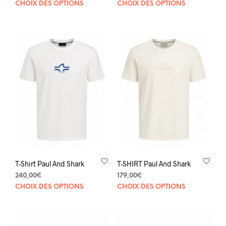
Ce
Ce
CHOIX DES OPTIONS
CHOIX DES OPTIONS
produit
prod
a
a
plusieurs
plus
variations.
varia
Les
Les
options
opti
peuvent
peuv
être
être
choisies
choi
sur
sur
la
la
page
pag
du
du
produit
prod
T-Shirt Paul And Shark
T-SHIRT Paul And Shark
240,00
€
179,00
€
Ce
Ce
CHOIX DES OPTIONS
CHOIX DES OPTIONS
produit
prod
a
a
plusieurs
plus