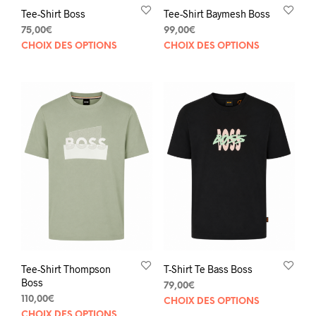
Tee-Shirt Boss
Tee-Shirt Baymesh Boss
75,00
€
99,00
€
Ce
Ce
CHOIX DES OPTIONS
CHOIX DES OPTIONS
produit
prod
a
a
plusieurs
plus
variations.
varia
Les
Les
options
opti
peuvent
peuv
être
être
choisies
choi
sur
sur
la
la
page
pag
du
du
produit
prod
Tee-Shirt Thompson
T-Shirt Te Bass Boss
Boss
79,00
€
Ce
110,00
€
CHOIX DES OPTIONS
Ce
prod
CHOIX DES OPTIONS