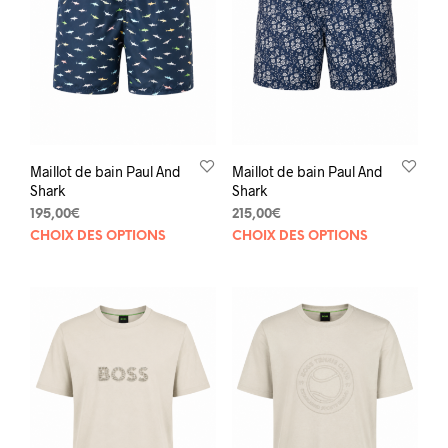
être
être
choisies
choi
sur
sur
la
la
page
pag
du
du
produit
prod
Maillot de bain Paul And
Maillot de bain Paul And
Shark
Shark
195,00
€
215,00
€
Ce
Ce
CHOIX DES OPTIONS
CHOIX DES OPTIONS
produit
prod
a
a
plusieurs
plus
variations.
varia
Les
Les
options
opti
peuvent
peuv
être
être
choisies
choi
sur
sur