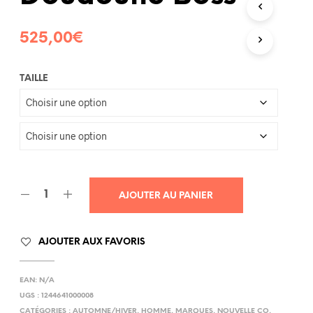
R
E
525,00
€
P
A
N
I
TAILLE
E
R
E
S
T
V
I
D
E
AJOUTER AU PANIER
.
AJOUTER AUX FAVORIS
EAN:
N/A
UGS :
1244641000008
CATÉGORIES :
AUTOMNE/HIVER
,
HOMME
,
MARQUES
,
NOUVELLE CO
,