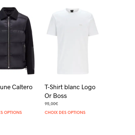
une Caltero
T-Shirt blanc Logo
Or Boss
95,00
€
Ce
Ce
ES OPTIONS
CHOIX DES OPTIONS
produit
produit
a
a