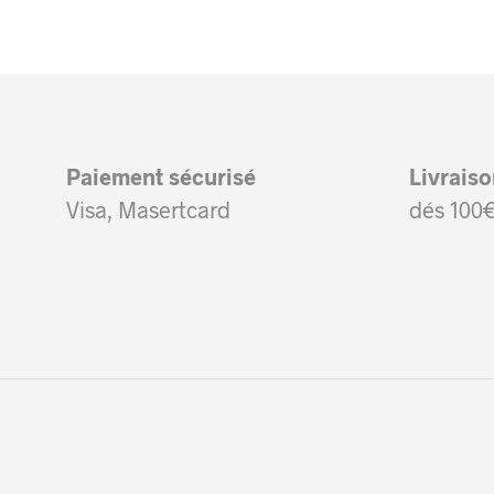
plusieurs
variations.
Les
options
peuvent
Paiement sécurisé
Livrais
être
Visa, Masertcard
dés 100€
choisies
sur
la
page
du
produit