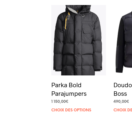
Parka Bold
Doudo
Parajumpers
Boss
1 150,00
€
490,00
€
Ce
CHOIX DES OPTIONS
CHOIX D
produit
a