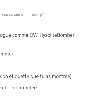
LÉMENTAIRES
AVIS (0)
ologué comme OW_HysoliteBomber
homme)
elon étiquette que tu as montrée)
 et décontractée