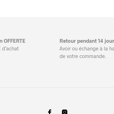
plusieurs
plusieurs
variations.
variations.
Les
Les
options
options
peuvent
peuvent
on OFFERTE
Retour pendant 14 jou
être
être
 d’achat
Avoir ou échange à la h
choisies
choisies
de votre commande.
sur
sur
la
la
page
page
du
du
produit
produit