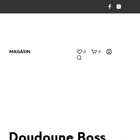
0
0
MAGASIN
V
O
Doudoune Boss
T