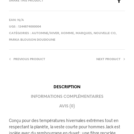
SHARE THIS PRODUCT
EAN:
N/A
UGS :
1244874000004
CATÉGORIES :
AUTOMNE/HIVER
,
HOMME
,
MARQUES
,
NOUVELLE CO
,
PARKA BLOUSON DOUDOUNE
PREVIOUS PRODUCT
NEXT PRODUCT
DESCRIPTION
INFORMATIONS COMPLÉMENTAIRES
AVIS (0)
Conçu pour des températures hivernales extrêmes tout en
respectant la planète, la veste courte pour hommes Jack est
isolée avec du rembourrage en duvet : une fibre recyclée