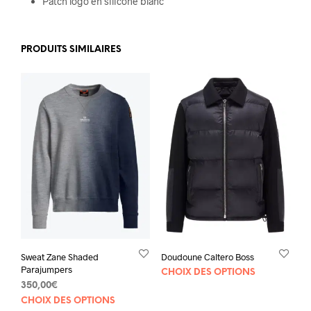
Patch logo en silicone blanc
PRODUITS SIMILAIRES
Sweat Zane Shaded
Doudoune Caltero Boss
Parajumpers
Ce
CHOIX DES OPTIONS
prod
350,00
€
Ce
a
CHOIX DES OPTIONS