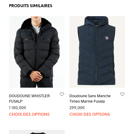
PRODUITS SIMILAIRES
DOUDOUNE WHISTLER
Doudoune Sans Manche
FUSALP
Timeo Marine Fusalp
1 150,00
€
299,00
€
Ce
Ce
CHOIX DES OPTIONS
CHOIX DES OPTIONS
produit
prod
a
a
plusieurs
plus