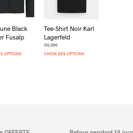
une Black
Tee-Shirt Noir Karl
er Fusalp
Lagerfeld
110,00
€
Ce
Ce
ES OPTIONS
CHOIX DES OPTIONS
produit
produit
a
a
plusieurs
plusieurs
variations.
variations.
Les
Les
options
options
peuvent
peuvent
être
être
on OFFERTE
Retour pendant 14 jou
choisies
choisies