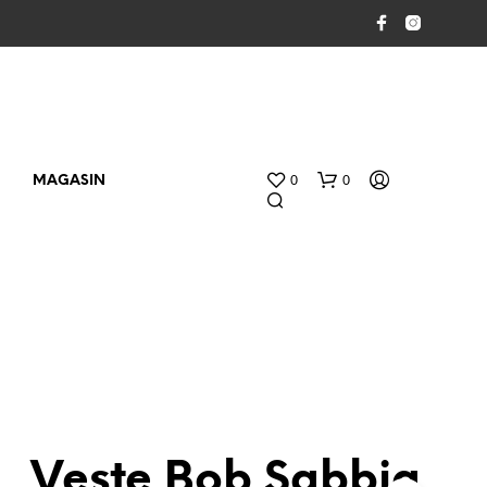
0
0
MAGASIN
V
O
Veste Bob Sabbia
T