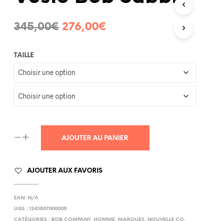
R
E
Le
Le
345,00
€
276,00
€
P
A
prix
prix
N
I
TAILLE
initial
actuel
E
R
était :
est :
E
345,00€.
276,00€.
S
T
V
I
D
E
AJOUTER AU PANIER
.
AJOUTER AUX FAVORIS
EAN:
N/A
UGS :
1243807000005
CATÉGORIES :
BOB COMPANY
,
HOMME
,
MARQUES
,
NOUVELLE CO
,