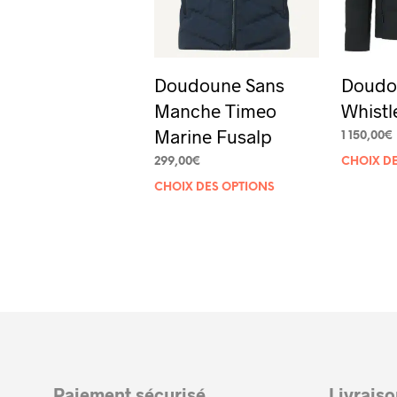
Doudoune Sans
Doudo
Manche Timeo
Whistl
Marine Fusalp
1 150,00
€
299,00
€
CHOIX D
Ce
CHOIX DES OPTIONS
produit
a
plusieurs
variations.
Les
options
peuvent
Paiement sécurisé
Livrais
être