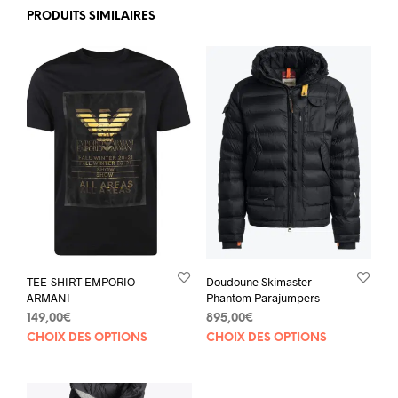
PRODUITS SIMILAIRES
TEE-SHIRT EMPORIO
Doudoune Skimaster
ARMANI
Phantom Parajumpers
149,00
€
895,00
€
Ce
Ce
CHOIX DES OPTIONS
CHOIX DES OPTIONS
produit
prod
a
a
plusieurs
plus