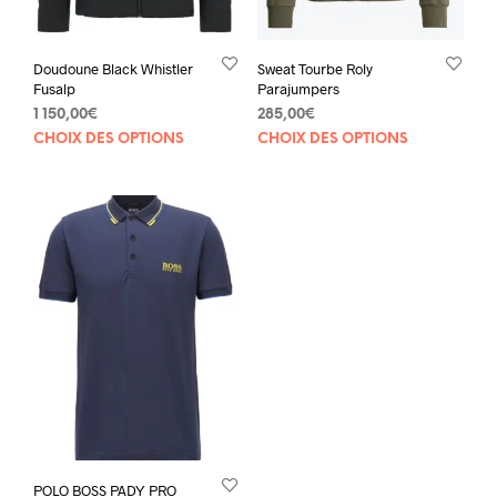
Doudoune Black Whistler
Sweat Tourbe Roly
Fusalp
Parajumpers
1 150,00
€
285,00
€
Ce
Ce
CHOIX DES OPTIONS
CHOIX DES OPTIONS
produit
prod
a
a
plusieurs
plus
variations.
varia
Les
Les
options
opti
peuvent
peuv
être
être
choisies
choi
sur
sur
la
la
page
pag
du
du
produit
prod
POLO BOSS PADY PRO