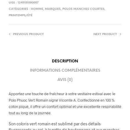
UGS :
1245151000007
CATÉGORIES :
HOMME
,
MARQUES
,
POLOS MANCHES COURTES
,
PRINTEMPS/ÉTÉ
PREVIOUS PRODUCT
NEXT PRODUCT
DESCRIPTION
INFORMATIONS COMPLÉMENTAIRES
AVIS (0)
Apportez une touche de fraîcheur à votre vestiaire estival avec le
Polo Phuoc Vert Romain signé Vicomte A. Confectionné en 100 %
coton piqué, il offre un confort optimal et une excellente respirabilité
tout au long de la journée.
Son coloris vert romain est sublimé par des détails
fluorescents au col, à la patte de boutonnage et aux manches