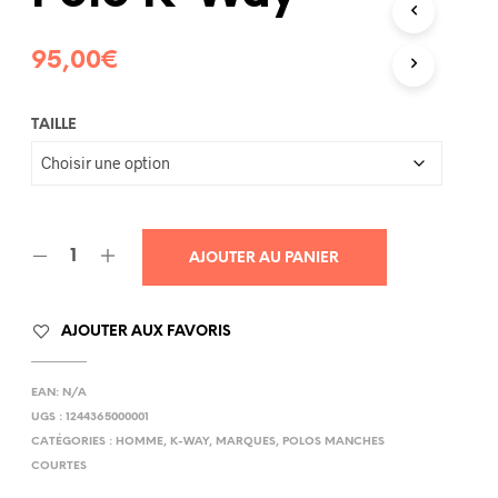
R
E
95,00
€
P
A
N
I
TAILLE
E
R
E
S
T
V
AJOUTER AU PANIER
I
D
E
AJOUTER AUX FAVORIS
.
EAN:
N/A
UGS :
1244365000001
CATÉGORIES :
HOMME
,
K-WAY
,
MARQUES
,
POLOS MANCHES
COURTES