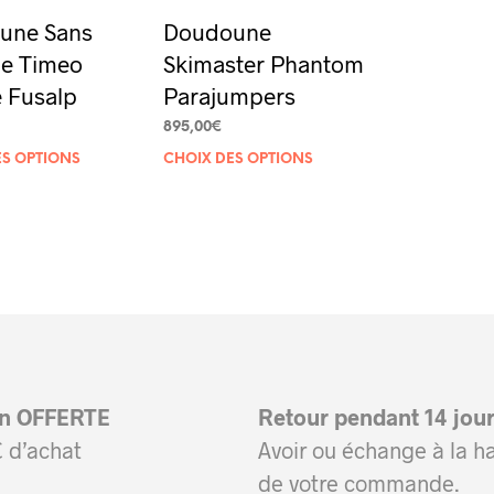
une Sans
Doudoune
e Timeo
Skimaster Phantom
 Fusalp
Parajumpers
895,00
€
Ce
Ce
ES OPTIONS
CHOIX DES OPTIONS
produit
produit
a
a
plusieurs
plusieurs
variations.
variations.
Les
Les
options
options
peuvent
peuvent
on OFFERTE
Retour pendant 14 jou
être
être
 d’achat
Avoir ou échange à la h
choisies
choisies
de votre commande.
sur
sur