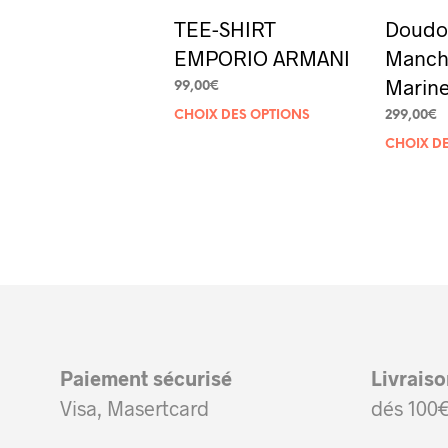
TEE-SHIRT
Doudo
EMPORIO ARMANI
Manch
Marine
99,00
€
Ce
CHOIX DES OPTIONS
299,00
€
produit
CHOIX D
a
plusieurs
variations.
Les
options
peuvent
être
Paiement sécurisé
Livrais
choisies
Visa, Masertcard
dés 100€
sur
la