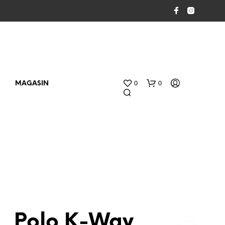
0
0
MAGASIN
V
O
Polo K-Way
T