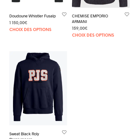
Doudoune Whistler Fusalp
CHEMISE EMPORIO
ARMANI
1 150,00
€
Ce
159,00
€
CHOIX DES OPTIONS
Ce
produit
CHOIX DES OPTIONS
prod
a
a
plusieurs
plus
variations.
varia
Les
Les
options
opti
peuvent
peuv
être
être
choisies
choi
sur
sur
la
la
page
pag
du
du
produit
prod
Sweat Black Roly