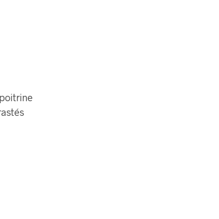
poitrine
rastés