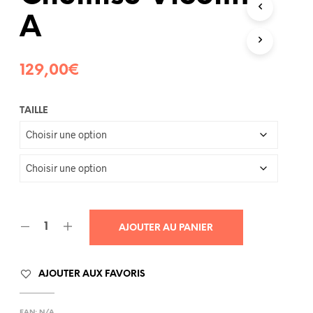
R
A
E
P
A
N
129,00
€
I
E
R
TAILLE
E
S
T
V
I
D
E
.
AJOUTER AU PANIER
AJOUTER AUX FAVORIS
EAN:
N/A