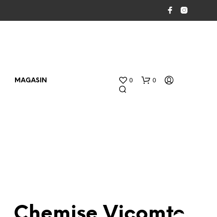
0
0
MAGASIN
V
O
Chemise Vicomte
T