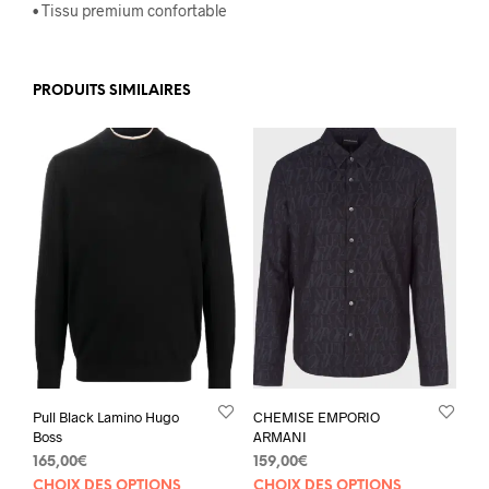
• Tissu premium confortable
PRODUITS SIMILAIRES
Pull Black Lamino Hugo
CHEMISE EMPORIO
Boss
ARMANI
165,00
€
159,00
€
Ce
Ce
CHOIX DES OPTIONS
CHOIX DES OPTIONS