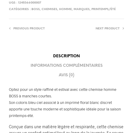
UGS :
1245366000007
CATÉGORIES :
BOSS
,
CHEMISES
,
HOMME
,
MARQUES
,
PRINTEMPS/ÉTÉ
PREVIOUS PRODUCT
NEXT PRODUCT
DESCRIPTION
INFORMATIONS COMPLÉMENTAIRES
AVIS (0)
Optez pour un style raffiné et estival avec cette chemise homme
BOSS à manches courtes.
Son coloris bleu ciel associé à un imprimé floral blanc discret
apporte une touche moderne et sophistiquée idéale pour la saison
printemps-été.
Conçue dans une matière légère et respirante, cette chemise
assure un confort optimal tout au long de la journée. Sa coupe