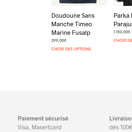
Doudoune Sans
Parka 
Manche Timeo
Paraj
Marine Fusalp
1 150,00
€
299,00
€
CHOIX D
Ce
CHOIX DES OPTIONS
produit
a
plusieurs
variations.
Les
options
peuvent
Paiement sécurisé
Livrais
être
Visa, Masertcard
dés 100€
choisies