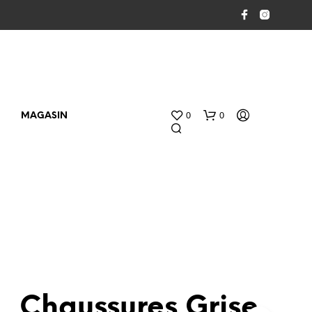
0
0
MAGASIN
V
O
Chaussures Grise
T