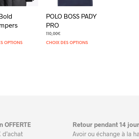
Bold
POLO BOSS PADY
umpers
PRO
110,00
€
Ce
Ce
ES OPTIONS
CHOIX DES OPTIONS
produit
produit
a
a
plusieurs
plusieurs
variations.
variations.
Les
Les
options
options
peuvent
peuvent
être
être
on OFFERTE
Retour pendant 14 jou
choisies
choisies
 d’achat
Avoir ou échange à la h
sur
sur