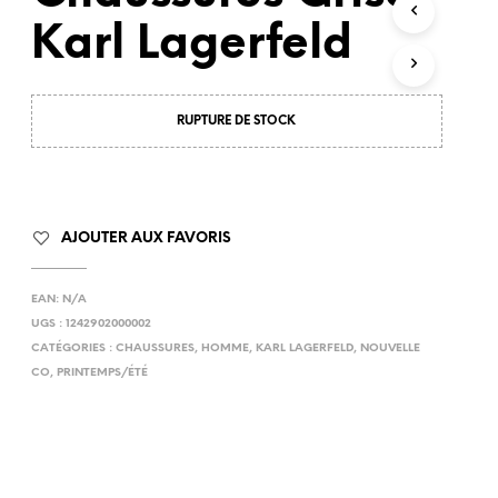
R
Karl Lagerfeld
E
P
A
N
I
RUPTURE DE STOCK
E
R
E
S
T
AJOUTER AUX FAVORIS
V
I
D
EAN:
N/A
E
UGS :
1242902000002
.
CATÉGORIES :
CHAUSSURES
,
HOMME
,
KARL LAGERFELD
,
NOUVELLE
CO
,
PRINTEMPS/ÉTÉ