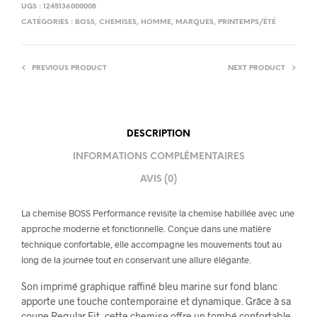
UGS :
1245136000008
CATÉGORIES :
BOSS
,
CHEMISES
,
HOMME
,
MARQUES
,
PRINTEMPS/ÉTÉ
PREVIOUS PRODUCT
NEXT PRODUCT
DESCRIPTION
INFORMATIONS COMPLÉMENTAIRES
AVIS (0)
La chemise BOSS Performance revisite la chemise habillée avec une
approche moderne et fonctionnelle. Conçue dans une matière
technique confortable, elle accompagne les mouvements tout au
long de la journée tout en conservant une allure élégante.
Son imprimé graphique raffiné bleu marine sur fond blanc
apporte une touche contemporaine et dynamique. Grâce à sa
coupe Regular Fit, cette chemise offre un tombé confortable