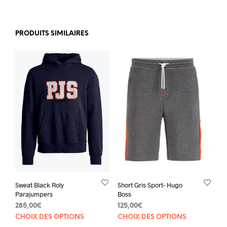
PRODUITS SIMILAIRES
Sweat Black Roly
Short Gris Sport- Hugo
Parajumpers
Boss
285,00
€
125,00
€
Ce
Ce
CHOIX DES OPTIONS
CHOIX DES OPTIONS
produit
prod