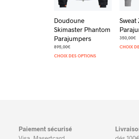
Doudoune
Sweat
Skimaster Phantom
Paraj
Parajumpers
350,00
€
895,00
€
CHOIX D
Ce
CHOIX DES OPTIONS
produit
a
plusieurs
variations.
Les
options
peuvent
Paiement sécurisé
Livrais
être
Visa, Masertcard
dés 100€
choisies