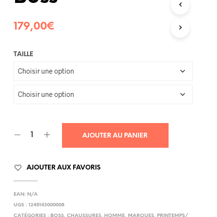
R
E
179,00
€
P
A
N
I
TAILLE
E
R
E
S
T
V
I
D
E
AJOUTER AU PANIER
.
AJOUTER AUX FAVORIS
EAN:
N/A
UGS :
1245143000008
CATÉGORIES :
BOSS
,
CHAUSSURES
,
HOMME
,
MARQUES
,
PRINTEMPS/