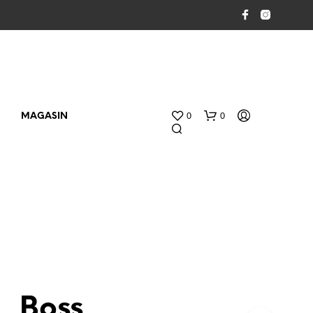
0
0
MAGASIN
V
O
Boss
T