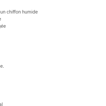
 un chiffon humide
e
gée
e.
al