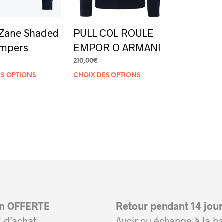
 Zane Shaded
PULL COL ROULE
umpers
EMPORIO ARMANI
210,00
€
Ce
Ce
ES OPTIONS
CHOIX DES OPTIONS
produit
produit
a
a
plusieurs
plusieurs
variations.
variations.
Les
Les
options
options
peuvent
peuvent
être
être
on OFFERTE
Retour pendant 14 jou
choisies
choisies
 d’achat
Avoir ou échange à la h
sur
sur